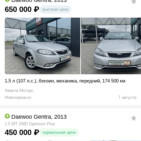
Daewoo Gentra, 2013
650 000
₽
высокая цена
1.5 л (107 л.с.)
,
бензин
,
механика
,
передний
,
174 500 км
Аванта Моторс
Новочеркасск
7 августа
Daewoo Gentra, 2013
1.5 MT 2WD Optimum Plus
450 000
₽
нормальная цена