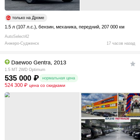
только на Дроме
1.5 л (107 л.с.)
,
бензин
,
механика
,
передний
,
207 000 км
AutoSelect42
Анжеро-Судженск
17 часов назад
Daewoo Gentra, 2013
1.5 MT 2WD Optimum
535 000
₽
нормальная цена
524 300
₽
цена со скидками