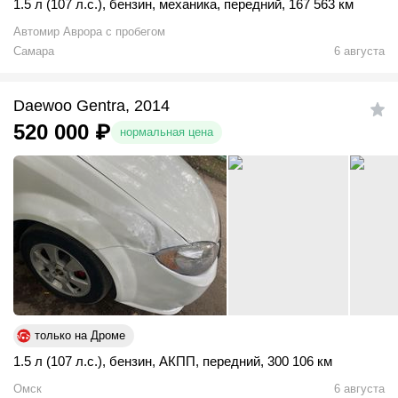
1.5 л (107 л.с.)
,
бензин
,
механика
,
передний
,
167 563 км
Автомир Аврора с пробегом
Самара
6 августа
Daewoo Gentra, 2014
520 000
₽
нормальная цена
только на Дроме
1.5 л (107 л.с.)
,
бензин
,
АКПП
,
передний
,
300 106 км
Омск
6 августа