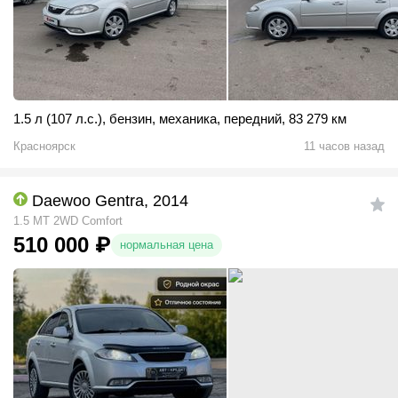
1.5 л (107 л.с.)
,
бензин
,
механика
,
передний
,
83 279 км
Красноярск
11 часов назад
Daewoo Gentra, 2014
1.5 MT 2WD Comfort
510 000
₽
нормальная цена