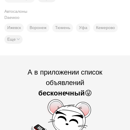
Автосалоны
Daewoo
Ижевск
Воронеж
Тюмень
Уфа
Кемерово
Еще
А в приложении список
объявлений
бесконечный
😜