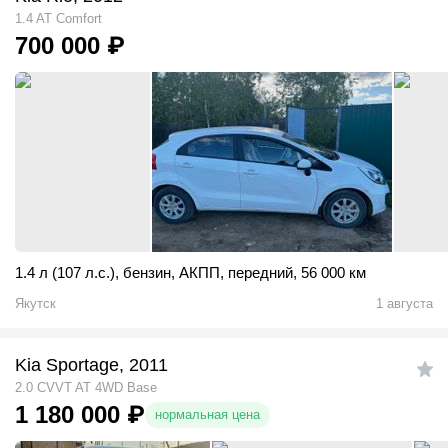
1.4 AT Comfort
700 000
₽
1.4 л (107 л.с.)
,
бензин
,
АКПП
,
передний
,
56 000 км
Якутск
1 августа
Kia Sportage, 2011
2.0 CVVT AT 4WD Base
1 180 000
₽
нормальная цена