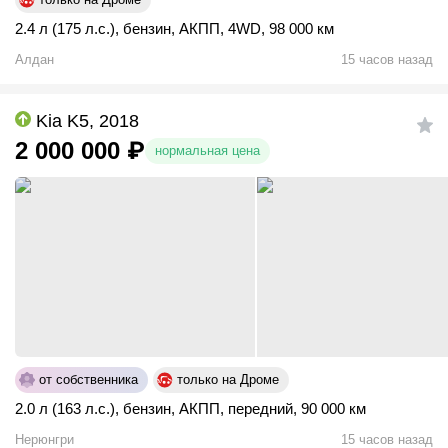
2.4 л (175 л.с.)
,
бензин
,
АКПП
,
4WD
,
98 000 км
Алдан
15 часов назад
Kia K5, 2018
2 000 000
₽
нормальная цена
от собственника
только на Дроме
2.0 л (163 л.с.)
,
бензин
,
АКПП
,
передний
,
90 000 км
Нерюнгри
15 часов назад