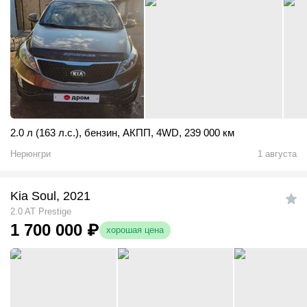
2.0 л (163 л.с.)
,
бензин
,
АКПП
,
4WD
,
239 000 км
Нерюнгри
1 августа
Kia Soul, 2021
2.0 AT Prestige
1 700 000
₽
хорошая цена