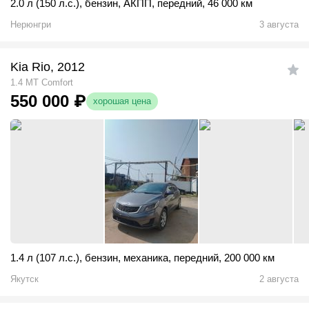
2.0 л (150 л.с.)
,
бензин
,
АКПП
,
передний
,
46 000 км
Нерюнгри
3 августа
Kia Rio, 2012
1.4 MT Comfort
550 000
₽
хорошая цена
1.4 л (107 л.с.)
,
бензин
,
механика
,
передний
,
200 000 км
Якутск
2 августа