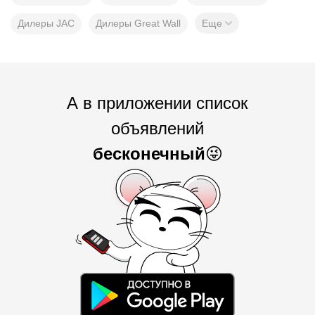
Дилеры JAC
Дилеры Great Wall
Еще
А в приложении список
объявлений
бесконечный
😜