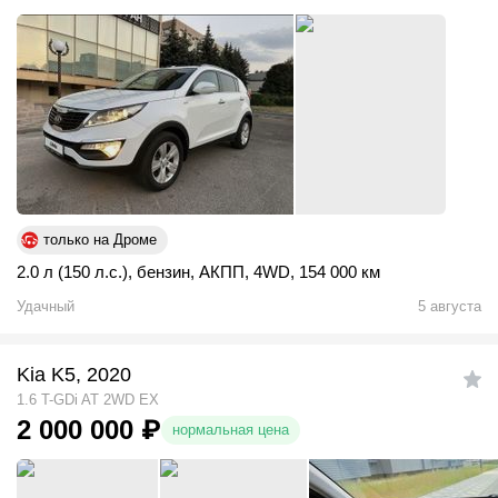
только на Дроме
2.0 л (150 л.с.)
,
бензин
,
АКПП
,
4WD
,
154 000 км
Удачный
5 августа
Kia K5, 2020
1.6 T-GDi AT 2WD EX
2 000 000
₽
нормальная цена