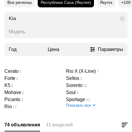
Все регионы
Республика Саха (Якутия)
Якутск
+100
Kia
Модель
Год
Цена
Параметры
Cerato
Rio X (X-Line)
1
7
Forte
Seltos
2
2
K5
Sorento
5
11
Mohave
Soul
2
4
Picanto
Sportage
2
21
Показать все
Rio
17
74 объявления
11 моделей