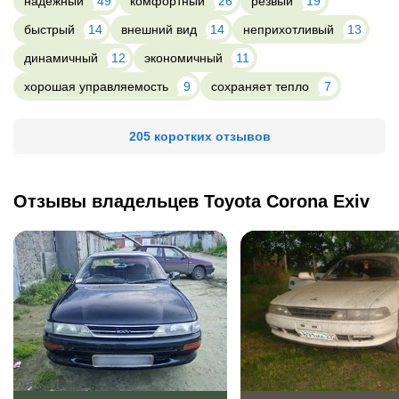
надежный
49
комфортный
26
резвый
19
быстрый
14
внешний вид
14
неприхотливый
13
динамичный
12
экономичный
11
хорошая управляемость
9
сохраняет тепло
7
205 коротких отзывов
Отзывы владельцев Toyota Corona Exiv