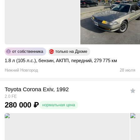
от собственника
только на Дроме
1.8 л (105 л.с.)
,
бензин
,
АКПП
,
передний
,
279 775 км
Нижний Новгород
28 июля
Toyota Corona Exiv, 1992
2.0 FE
280 000
₽
нормальная цена