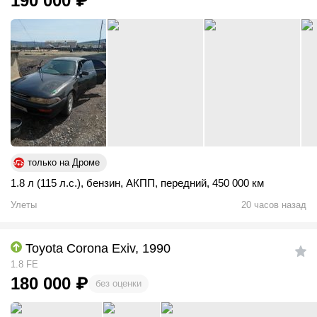
190 000
₽
только на Дроме
1.8 л (115 л.с.)
,
бензин
,
АКПП
,
передний
,
450 000 км
Улеты
20 часов назад
Toyota Corona Exiv, 1990
1.8 FE
180 000
₽
без оценки