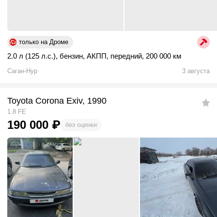
только на Дроме
2.0 л (125 л.с.)
,
бензин
,
АКПП
,
передний
,
200 000 км
Саган-Нур
3 августа
Toyota Corona Exiv, 1990
1.8 FE
190 000
₽
без оценки