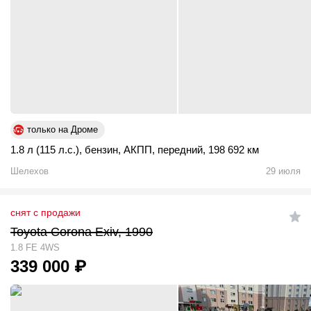
только на Дроме
1.8 л (115 л.с.)
,
бензин
,
АКПП
,
передний
,
198 692 км
Шелехов
29 июля
снят с продажи
Toyota Corona Exiv, 1990
1.8 FE 4WS
339 000
₽