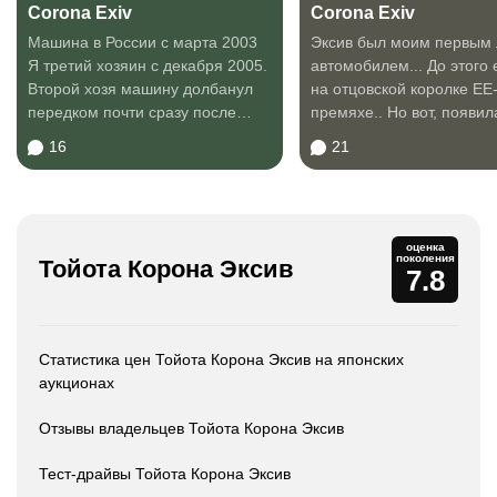
Corona Exiv
Corona Exiv
Машина в России с марта 2003
Эксив был моим первым
Я третий хозяин с декабря 2005.
автомобилем... До этого 
Второй хозя машину долбанул
на отцовской королке EE
передком почти сразу после
премяхе.. Но вот, появил
покупки...
некоторое...
16
21
оценка
поколения
Тойота Корона Эксив
7.8
Статистика цен Тойота Корона Эксив на японских
аукционах
Отзывы владельцев Тойота Корона Эксив
Тест-драйвы Тойота Корона Эксив