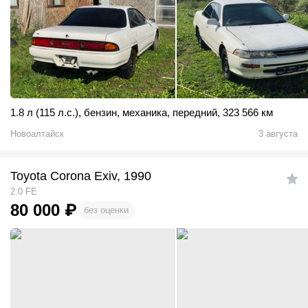
1.8 л (115 л.с.)
,
бензин
,
механика
,
передний
,
323 566 км
Новоалтайск
3 августа
Toyota Corona Exiv, 1990
2.0 FE
80 000
₽
без оценки