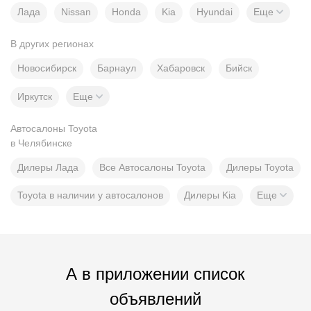
Лада
Nissan
Honda
Kia
Hyundai
Еще
В других регионах
Новосибирск
Барнаул
Хабаровск
Бийск
Иркутск
Еще
Автосалоны Toyota
в Челябинске
Дилеры Лада
Все Автосалоны Toyota
Дилеры Toyota
Toyota в наличии у автосалонов
Дилеры Kia
Еще
А в приложении список
объявлений