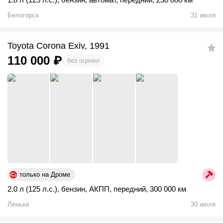
Белогорск
31 июля
Toyota Corona Exiv, 1991
110 000
₽
без оценки
только на Дроме
2.0 л (125 л.с.)
,
бензин
,
АКПП
,
передний
,
300 000 км
Леньки
30 июля