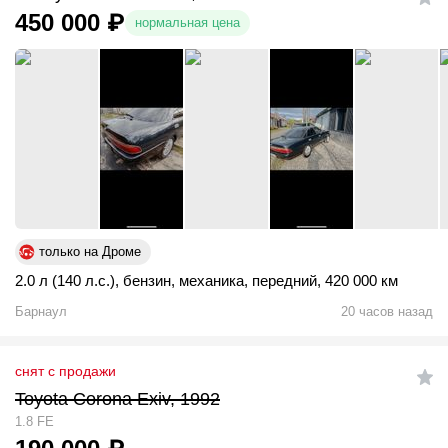
450 000
₽
нормальная цена
только на Дроме
2.0 л (140 л.с.)
,
бензин
,
механика
,
передний
,
420 000 км
Барнаул
20 часов назад
снят с продажи
Toyota Corona Exiv, 1992
1.8 FE