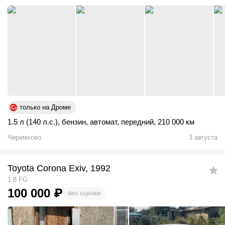
только на Дроме
1.5 л (140 л.с.)
,
бензин
,
автомат
,
передний
,
210 000 км
Черемхово
3 августа
Toyota Corona Exiv, 1992
1.8 FG
100 000
₽
без оценки