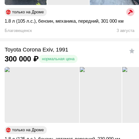
только на Дроме
1.8 л (105 л.с.)
,
бензин
,
механика
,
передний
,
301 000 км
Благовещенск
3 августа
Toyota Corona Exiv, 1991
300 000
₽
нормальная цена
только на Дроме
1.8 л (125 л.с.)
,
бензин
,
автомат
,
передний
,
230 000 км