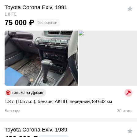
Toyota Corona Exiv, 1991
1.8 FE
75 000
₽
без оценки
только на Дроме
1.8 л (105 л.с.)
,
бензин
,
АКПП
,
передний
,
89 632 км
Барнаул
30 июля
Toyota Corona Exiv, 1989