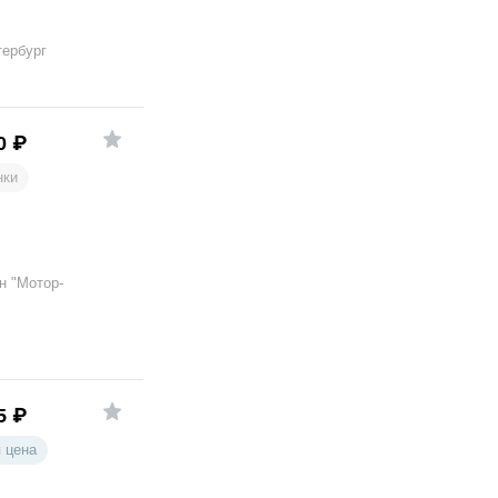
тербург
0
₽
нки
н "Мотор-
5
₽
 цена