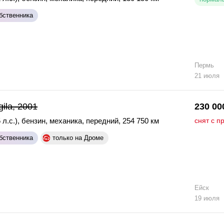
бственника
Пермь
21 июля
gila, 2001
230 00
 л.с.)
,
бензин
,
механика
,
передний
,
254 750 км
снят с п
бственника
только на Дроме
Ейск
19 июля