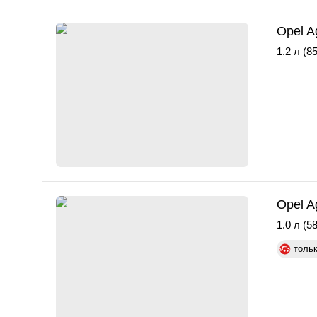
Opel A
1.2 л (85
Opel A
1.0 л (58
толь