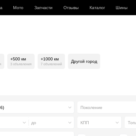
а
Мото
Запчасти
Отзывы
Каталог
Шины
+500 км
+1000 км
Другой город
я
3 объявления
7 объявлений
Поколение
до
КПП
Топ