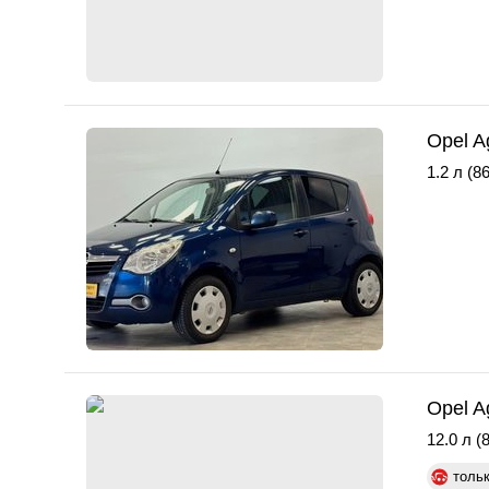
Opel A
1.2 л (86
Opel A
12.0 л (8
толь