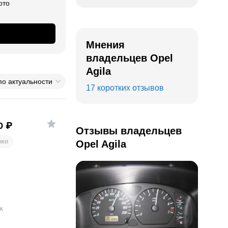
ото
Мнения
владельцев Opel
Agila
по актуальности
17 коротких отзывов
0
₽
Отзывы владельцев
нки
Opel Agila
к