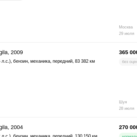
Москва
29 июля
gila, 2009
365 00
 л.с.)
,
бензин
,
механика
,
передний
,
83 382 км
без оце
Шуя
28 июля
gila, 2004
270 00
 л.с.)
,
бензин
,
механика
,
передний
,
130 150 км
нормаль