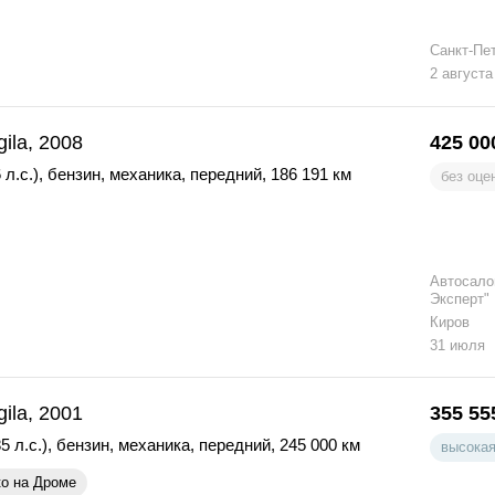
Санкт-Пе
2 августа
gila, 2008
425 00
 л.с.)
,
бензин
,
механика
,
передний
,
186 191 км
без оце
Автосало
Эксперт"
Киров
31 июля
gila, 2001
355 55
5 л.с.)
,
бензин
,
механика
,
передний
,
245 000 км
высокая
ко на Дроме