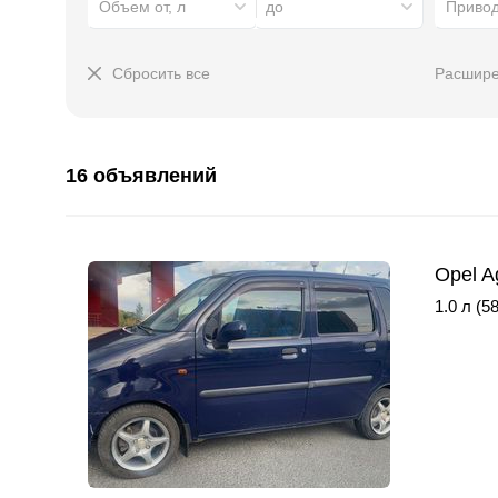
Объем от, л
до
Приво
Сбросить все
Расшире
16 объявлений
Opel A
1.0 л (58