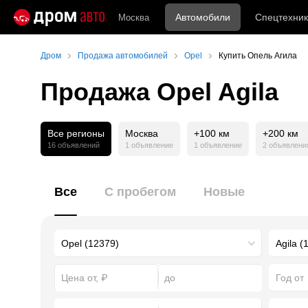
Автомобили
Спецтехник
Москва
Дром
Продажа автомобилей
Opel
Купить Опель Агила
Продажа Opel Agila
Все регионы
Москва
+100 км
+200 км
16 объявлений
1 объявление
1 объявление
2 объявлени
Все
С пробегом
Новые
Год от