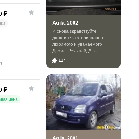
0
₽
Agila, 2002
нки
И снова здравствуйте,
дорогие читатели нашего
любимого и уважаемого
Дрома. Речь пойдёт о
довольно редком
124
автомобиле...
й
0
₽
ная цена
Agila, 2001