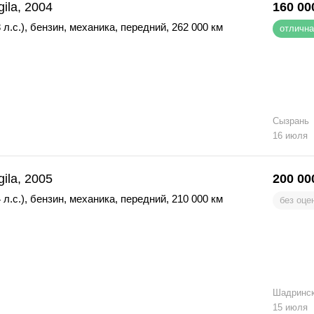
gila, 2004
160 00
 л.с.)
,
бензин
,
механика
,
передний
,
262 000 км
отлична
Сызрань
16 июля
gila, 2005
200 00
 л.с.)
,
бензин
,
механика
,
передний
,
210 000 км
без оце
Шадринс
15 июля