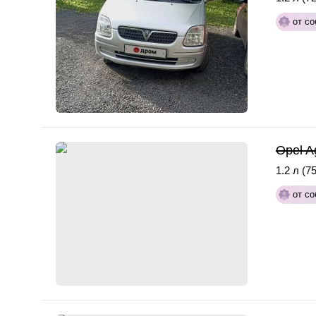
от со
Opel A
1.2 л (75
от со