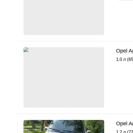
Opel A
1.0 л (65
Opel A
1.2 л (72