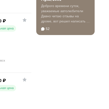
Доброго времени суток,
уважаемые автолюбители
Давно читаю отзывы на
0
₽
дроме, вот решил написать о
своем авттомобиле. За
ная цена
52
ошибки...
вск
0
₽
ная цена