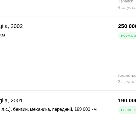
Зарайск
4 августа
gila, 2002
250 00
 км
нормаль
Альметье
3 августа
gila, 2001
190 00
 л.с.)
,
бензин
,
механика
,
передний
,
189 000 км
нормаль