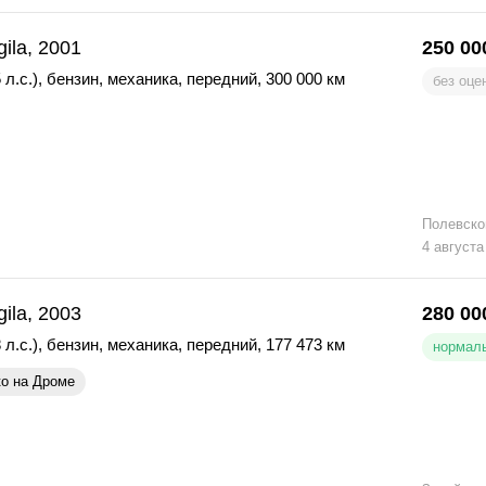
gila, 2001
250 00
 л.с.)
,
бензин
,
механика
,
передний
,
300 000 км
без оце
Полевско
4 августа
gila, 2003
280 00
 л.с.)
,
бензин
,
механика
,
передний
,
177 473 км
нормаль
ко на Дроме