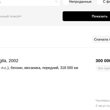
д
Непроданные
С ф
нный поиск
Показать
Сначала 
gila, 2002
300 00
 л.с.)
,
бензин
,
механика
,
передний
,
318 000 км
без оце
Челябинс
4 августа