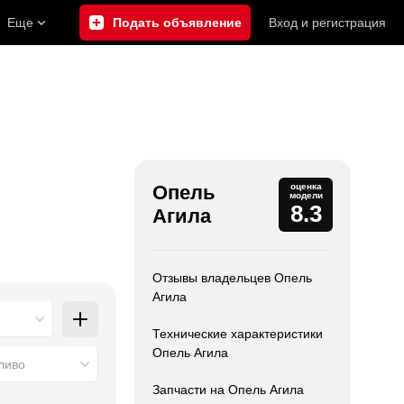
Еще
Подать объявление
Вход
и
регистрация
Опель
оценка
модели
8.3
Агила
Отзывы владельцев Опель
Агила
Технические характеристики
Опель Агила
ливо
Запчасти на Опель Агила