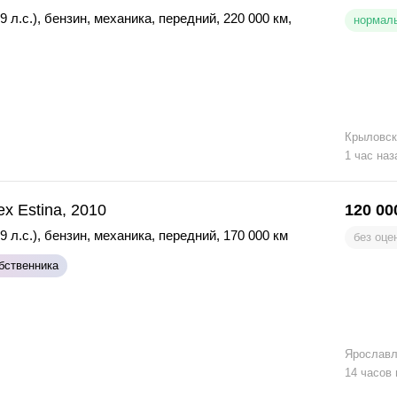
9 л.с.)
,
бензин
,
механика
,
передний
,
220 000 км
,
нормаль
Крыловск
1 час наз
ex Estina, 2010
120 00
9 л.с.)
,
бензин
,
механика
,
передний
,
170 000 км
без оце
бственника
Ярослав
14 часов