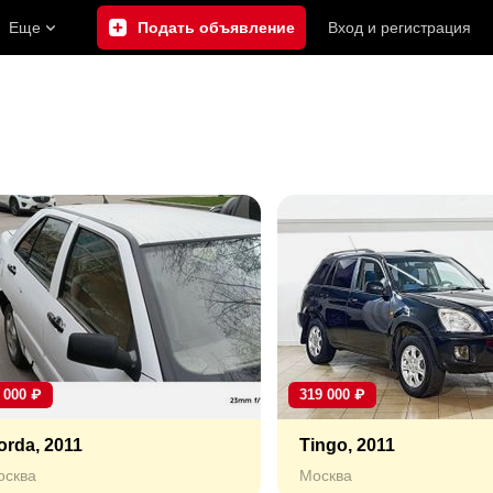
Еще
Подать объявление
Вход
и
регистрация
 000
₽
319 000
₽
orda, 2011
Tingo, 2011
осква
Москва