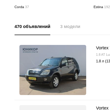
Corda
37
Estina
192
470 объявлений
3 модели
Vortex
1.8 AT Lu
1.8 л (13
Vortex