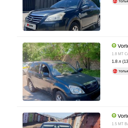
толь
Vort
1.8 MT C
1.8 л (13
толь
Vort
1.5 MT B