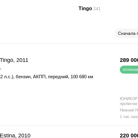
Tingo
241
Сначала 
 Tingo, 2011
289 00
x
отлична
2 л.с.)
,
бензин
,
АКПП
,
передний
,
100 680 км
ЮНИКОР:
пробегом
Нижний Н
1 час наз
 Estina, 2010
220 00