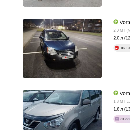
Vort
2.0 MT (
2.0 л (12
толь
Vort
1.8 MT L
1.8 л (13
от со