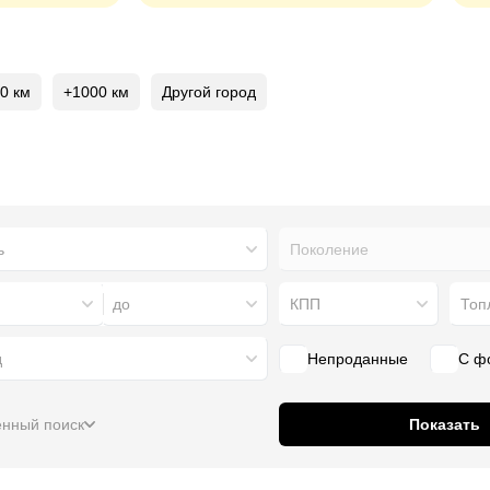
0 км
+1000 км
Другой город
Поколение
до
КПП
Топ
д
Непроданные
С ф
нный поиск
Показать