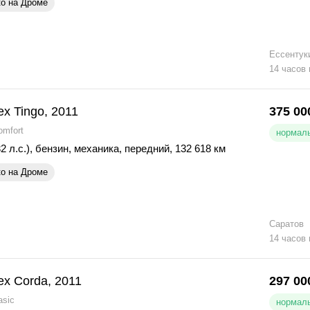
ко на Дроме
Ессентук
14 часов
ex Tingo, 2011
375 00
omfort
нормаль
2 л.с.)
,
бензин
,
механика
,
передний
,
132 618 км
ко на Дроме
Саратов
14 часов
ex Corda, 2011
297 00
asic
нормаль