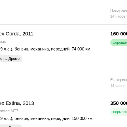
Новоурал
14 часов
ex Corda, 2011
160 00
asic
хорошая
9 л.с.)
,
бензин
,
механика
,
передний
,
74 000 км
ко на Дроме
Екатерин
14 часов
ex Estina, 2013
350 00
omfort MT7
нормаль
9 л.с.)
,
бензин
,
механика
,
передний
,
190 000 км