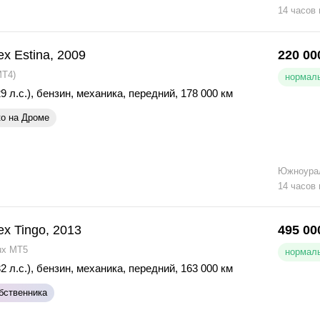
14 часов
ex Estina, 2009
220 00
MT4)
нормаль
9 л.с.)
,
бензин
,
механика
,
передний
,
178 000 км
ко на Дроме
Южноура
14 часов
ex Tingo, 2013
495 00
ux MT5
нормаль
2 л.с.)
,
бензин
,
механика
,
передний
,
163 000 км
бственника