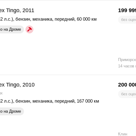
ex Tingo, 2011
199 99
2 л.с.)
,
бензин
,
механика
,
передний
,
60 000 км
без оце
ко на Дроме
Приморск
14 часов
ex Tingo, 2010
200 00
ux
без оце
2 л.с.)
,
бензин
,
механика
,
передний
,
167 000 км
ко на Дроме
Клин