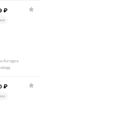
9
₽
нки
о-Ахтарск
 назад
0
₽
нки