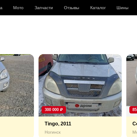
а
Мото
Запчасти
Отзывы
Каталог
Шины
300 000
₽
85
Tingo, 2011
C
Ногинск
М