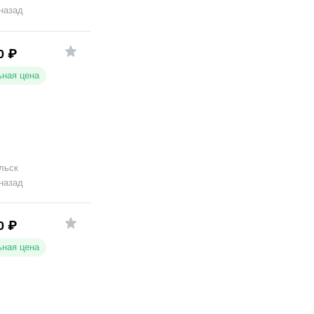
 назад
0
₽
ная цена
льск
 назад
0
₽
ная цена