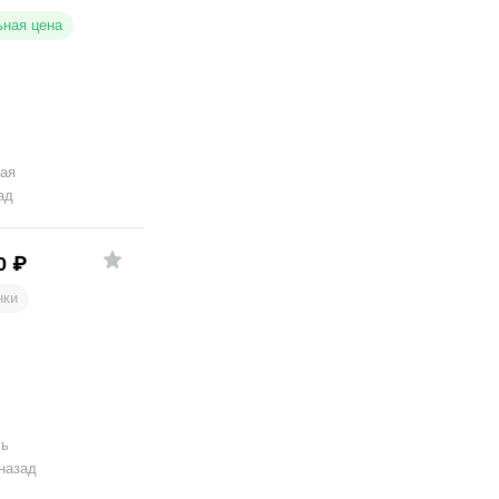
ная цена
ая
ад
0
₽
нки
ль
 назад