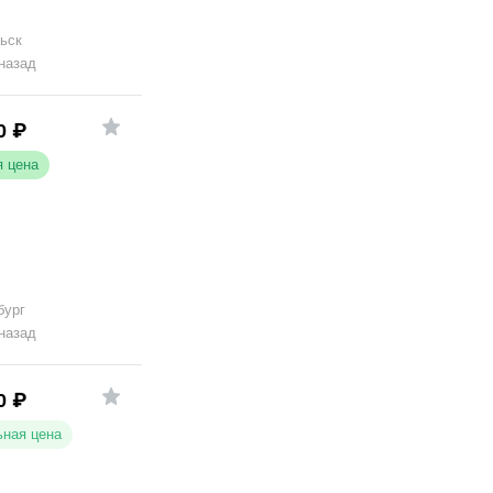
ьск
 назад
0
₽
 цена
бург
 назад
0
₽
ная цена