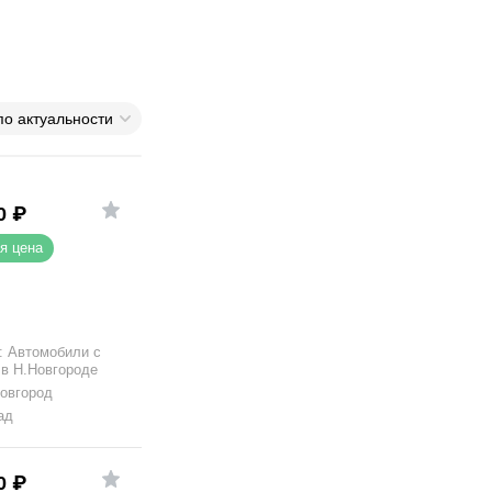
по актуальности
0
₽
я цена
 Автомобили с
 в Н.Новгороде
овгород
ад
0
₽