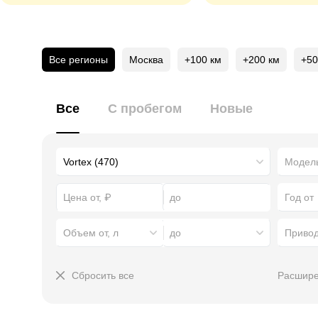
Все регионы
Москва
+100 км
+200 км
+50
Все
С пробегом
Новые
Год от
Объем от, л
до
Приво
Сбросить все
Расшире